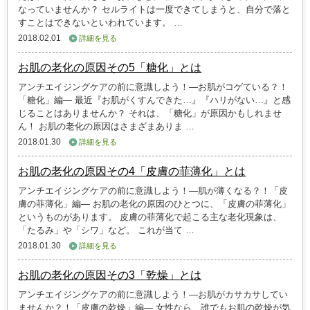
なっていませんか？ セルライトは一度できてしまうと、自分で落と
すことはできないといわれています。 …
2018.02.01
詳細を見る
お肌の老化の原因その5「糖化」とは
アンチエイジングケアの前に意識しよう！―お肌がコゲている？！
「糖化」編― 最近『お肌がくすんできた…』『ハリがない…』と感
じることはありませんか？ それは、「糖化」が原因かもしれませ
ん！ お肌の老化の原因はさまざまありま …
2018.01.30
詳細を見る
お肌の老化の原因その4「皮膚の菲薄化」とは
アンチエイジングケアの前に意識しよう！―肌が薄くなる？！「皮
膚の菲薄化」編― お肌の老化の原因のひとつに、「皮膚の菲薄化」
というものがあります。 皮膚の菲薄化で起こる主な老化現象は、
「たるみ」や「シワ」など。 これが当て …
2018.01.30
詳細を見る
お肌の老化の原因その3「乾燥」とは
アンチエイジングケアの前に意識しよう！―お肌がカサカサしてい
ませんか？！「皮膚の乾燥」編― 女性なら、誰でもお肌の乾燥が気