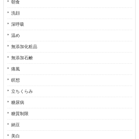
朝食
洗顔
深呼吸
温め
無添加化粧品
無添加石鹸
痛風
瞑想
立ちくらみ
糖尿病
糖質制限
納豆
美白