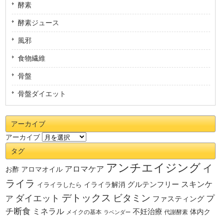
酵素
酵素ジュース
風邪
食物繊維
骨盤
骨盤ダイエット
アーカイブ
アーカイブ
タグ
アンチエイジング
イ
アロマケア
お酢
アロマオイル
ライラ
スキンケ
グルテンフリー
イライラしたら
イライラ解消
デトックス
ダイエット
ビタミン
ア
プ
ファスティング
チ断食
ミネラル
不妊治療
体内ク
メイクの基本
代謝酵素
ラベンダー