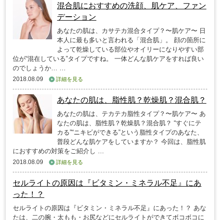
混合肌におすすめの洗顔、肌ケア、ファン
デーション
あなたの肌は、カサテカ混合タイプ？〜肌ケア〜 日
本人に最も多いと言われる「混合肌」。 顔の箇所に
よって乾燥している部位やオイリーになりやすい部
位が“混在している”タイプですね。 一体どんな肌ケアをすれば良い
のでしょうか… …
2018.08.09
詳細を見る
あなたの肌は、脂性肌？乾燥肌？混合肌？
あなたの肌は、テカテカ脂性タイプ？〜肌ケア〜 あ
なたの肌は、脂性肌？乾燥肌？混合肌？ “すぐにテ
カる”“ニキビができる”という脂性タイプのあなた、
普段どんな肌ケアをしていますか？ 今回は、脂性肌
におすすめの対策をご紹介し …
2018.08.09
詳細を見る
セルライトの原因は『ビタミン・ミネラル不足』にあ
った！？
セルライトの原因は『ビタミン・ミネラル不足』にあった！？ あな
たは、二の腕・太もも・お尻などにセルライトができてボコボコに