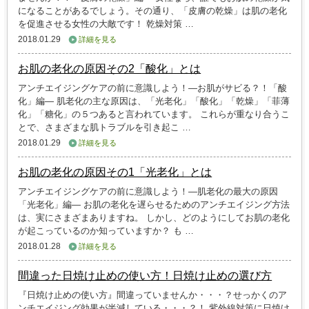
になることがあるでしょう。その通り、「皮膚の乾燥」は肌の老化
を促進させる女性の大敵です！ 乾燥対策 …
2018.01.29
詳細を見る
お肌の老化の原因その2「酸化」とは
アンチエイジングケアの前に意識しよう！―お肌がサビる？！「酸
化」編― 肌老化の主な原因は、「光老化」「酸化」「乾燥」「菲薄
化」「糖化」の５つあると言われています。 これらが重なり合うこ
とで、さまざまな肌トラブルを引き起こ …
2018.01.29
詳細を見る
お肌の老化の原因その1「光老化」とは
アンチエイジングケアの前に意識しよう！―肌老化の最大の原因
「光老化」編― お肌の老化を遅らせるためのアンチエイジング方法
は、実にさまざまありますね。 しかし、どのようにしてお肌の老化
が起こっているのか知っていますか？ も …
2018.01.28
詳細を見る
間違った日焼け止めの使い方！日焼け止めの選び方
『日焼け止めの使い方』間違っていませんか・・・？せっかくのア
ンチエイジング効果が半減している・・・？！ 紫外線対策に日焼け