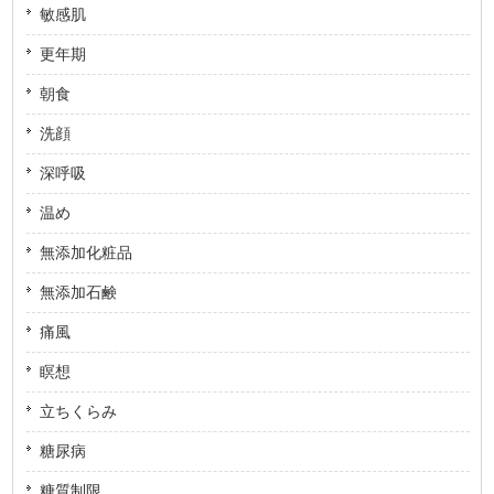
敏感肌
更年期
朝食
洗顔
深呼吸
温め
無添加化粧品
無添加石鹸
痛風
瞑想
立ちくらみ
糖尿病
糖質制限