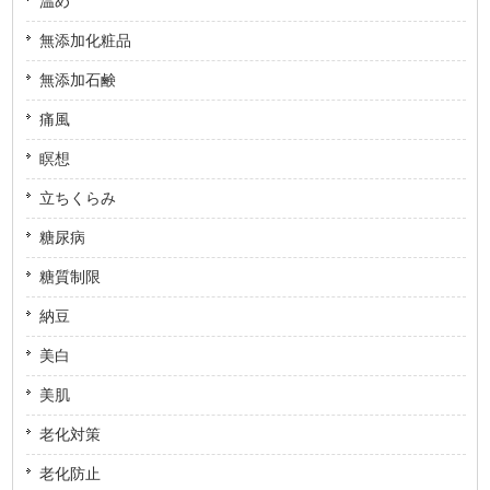
温め
無添加化粧品
無添加石鹸
痛風
瞑想
立ちくらみ
糖尿病
糖質制限
納豆
美白
美肌
老化対策
老化防止