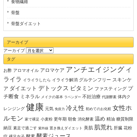
食物繊維
骨盤
骨盤ダイエット
アーカイブ
アーカイブ
タグ
アンチエイジング
イ
アロマケア
お酢
アロマオイル
ライラ
スキンケ
グルテンフリー
イライラしたら
イライラ解消
デトックス
ダイエット
ビタミン
ア
プ
ファスティング
チ断食
ミネラル
不妊治療
体内ク
メイクの基本
代謝酵素
ラベンダー
健康
女性ホ
冷え性
レンジング
元気
初めてのお化粧
免疫力
ルモン
温め
更年期
小麦粉
朝食
消化酵素
精油
糖質制限
家で裸足
肌荒れ
納豆
美肌
花粉
素足で過ごす
肝臓
置き換えダイエット
紫外線
酵素ジュース
症
酵素
裸足女子