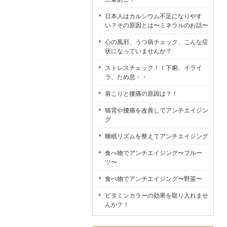
日本人はカルシウム不足になりやす
い？その原因とは〜ミネラルのお話〜
心の風邪、うつ病チェック、こんな症
状になっていませんか？
ストレスチェック！！下痢、イライ
ラ、ため息・・
肩こりと腰痛の原因は？！
猫背や腰痛を改善してアンチエイジン
グ
睡眠リズムを整えてアンチエイジング
食べ物でアンチエイジング〜フルー
ツ〜
食べ物でアンチエイジング〜野菜〜
ビタミンカラーの効果を取り入れませ
んか？！