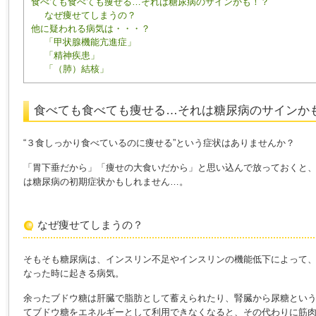
食べても食べても痩せる…それは糖尿病のサインかも！？
なぜ痩せてしまうの？
他に疑われる病気は・・・？
「甲状腺機能亢進症」
「精神疾患」
「（肺）結核」
食べても食べても痩せる…それは糖尿病のサインか
“３食しっかり食べているのに痩せる”という症状はありませんか？
「胃下垂だから」「痩せの大食いだから」と思い込んで放っておくと
は糖尿病の初期症状かもしれません…。
なぜ痩せてしまうの？
そもそも糖尿病は、インスリン不足やインスリンの機能低下によって
なった時に起きる病気。
余ったブドウ糖は肝臓で脂肪として蓄えられたり、腎臓から尿糖とい
てブドウ糖をエネルギーとして利用できなくなると、その代わりに筋