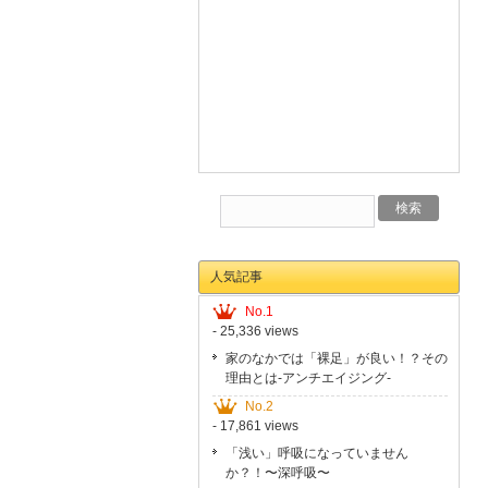
人気記事
No.1
- 25,336 views
家のなかでは「裸足」が良い！？その
理由とは-アンチエイジング-
No.2
- 17,861 views
「浅い」呼吸になっていません
か？！〜深呼吸〜