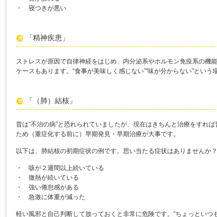
・ 寝つきが悪い
「精神疾患」
ストレスが原因で自律神経をはじめ、内分泌系やホルモン免疫系の機
ケースもあります。“食事が美味しく感じない”“味が分からない”という
「（肺）結核」
昔は“不治の病”と恐れられていましたが、現在はきちんと治療をすれ
ため（重症化する前に）早期発見・早期治療が大事です。
以下は、肺結核の初期症状の例です。思い当たる症状はありませんか
・ 咳が２週間以上続いている
・ 微熱が続いている
・ 強い倦怠感がある
・ 急激に体重が減った
軽い風邪と自己判断して放っておくと非常に危険です。“ちょっといつ