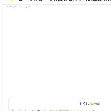
スポンサードリンク
もくじ
[
非表示
]