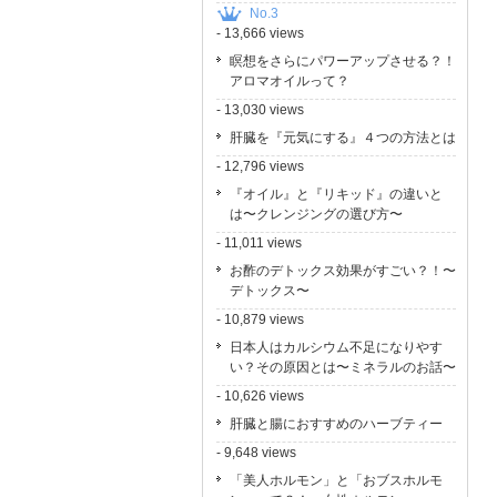
No.3
- 13,666 views
瞑想をさらにパワーアップさせる？！
アロマオイルって？
- 13,030 views
肝臓を『元気にする』４つの方法とは
- 12,796 views
『オイル』と『リキッド』の違いと
は〜クレンジングの選び方〜
- 11,011 views
お酢のデトックス効果がすごい？！〜
デトックス〜
- 10,879 views
日本人はカルシウム不足になりやす
い？その原因とは〜ミネラルのお話〜
- 10,626 views
肝臓と腸におすすめのハーブティー
- 9,648 views
「美人ホルモン」と「おブスホルモ