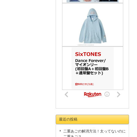
最近の投稿
二重あごの解消方法！太ってないのに
二重あご？