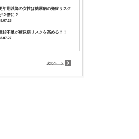
更年期以降の女性は糖尿病の発症リスク
が２倍に？
18.07.28
亜鉛不足が糖尿病リスクを高める？！
18.07.27
次のページ