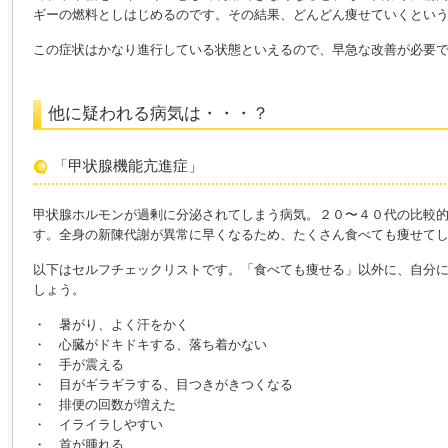
ギーの燃料としはじめるのです。その結果、どんどん痩せていくとい
この症状はかなり進行している状態といえるので、早急な改善が必要
他に疑われる病気は・・・？
「甲状腺機能亢進症」
甲状腺ホルモンが過剰に分泌されてしまう病気。２０〜４０代の比較
す。全身の新陳代謝が異常に早くなるため、たくさん食べても痩せて
以下はセルフチェックリストです。「食べても痩せる」以外に、自分
しょう。
・ 暑がり、よく汗をかく
・ 心臓がドキドキする、落ち着かない
・ 手が震える
・ 目がギラギラする、目つきがきつくなる
・ 排便の回数が増えた
・ イライラしやすい
・ 首が腫れる