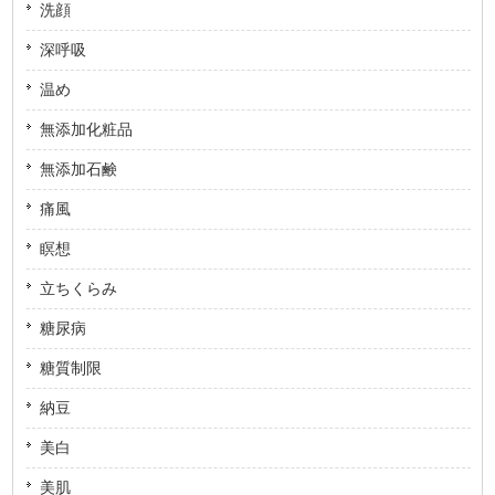
洗顔
深呼吸
温め
無添加化粧品
無添加石鹸
痛風
瞑想
立ちくらみ
糖尿病
糖質制限
納豆
美白
美肌