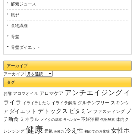
酵素ジュース
風邪
食物繊維
骨盤
骨盤ダイエット
アーカイブ
アーカイブ
タグ
アンチエイジング
イ
アロマケア
お酢
アロマオイル
ライラ
スキンケ
グルテンフリー
イライラしたら
イライラ解消
デトックス
ダイエット
ビタミン
ア
プ
ファスティング
チ断食
ミネラル
不妊治療
体内ク
メイクの基本
代謝酵素
ラベンダー
健康
女性ホ
冷え性
レンジング
元気
初めてのお化粧
免疫力