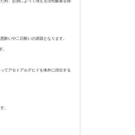
るため、お酒によって増える活性酸素を除
が悪酔いや二日酔いの原因となります。
す。
よってアセトアルデヒドを体外に排出する
ます。