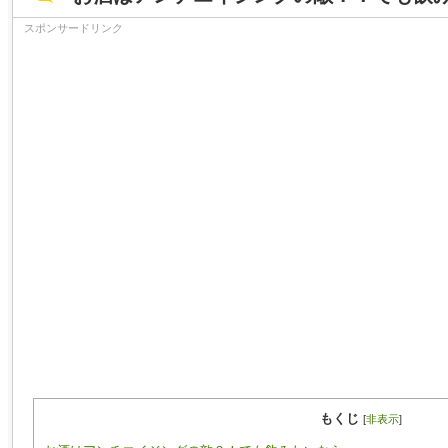
スポンサードリンク
もくじ
[
非表示
]