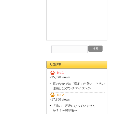
人気記事
No.1
- 25,328 views
家のなかでは「裸足」が良い！？その
理由とは-アンチエイジング-
No.2
- 17,856 views
「浅い」呼吸になっていません
か？！〜深呼吸〜