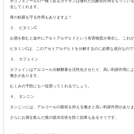
ポリフェノールの一種であるカテキンは優れた抗酸化作用をもってい
去してくれます。
胃の粘膜を守る作用もありますよ！
２、 ビタミンC
お酒を飲むと血中にアセトアルデヒドという有害物質が発生し、これ
ビタミンCは、このアセトアルデヒドを分解するのに必要な成分なので
３、 カフェイン
カフェインはアルコール分解酵素を活性化させたり、高い利尿作用に
働きがあります。
むくみの予防にも一役買ってくれるでしょう。
４、 タンニン
タンニンには、アルコールの吸収を抑える働きと高い利尿作用があり
さらにお酒を飲んだ後の脱水症状を防ぐ効果もあるそうです。