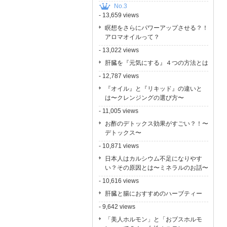
No.3
- 13,659 views
瞑想をさらにパワーアップさせる？！
アロマオイルって？
- 13,022 views
肝臓を『元気にする』４つの方法とは
- 12,787 views
『オイル』と『リキッド』の違いと
は〜クレンジングの選び方〜
- 11,005 views
お酢のデトックス効果がすごい？！〜
デトックス〜
- 10,871 views
日本人はカルシウム不足になりやす
い？その原因とは〜ミネラルのお話〜
- 10,616 views
肝臓と腸におすすめのハーブティー
- 9,642 views
「美人ホルモン」と「おブスホルモ