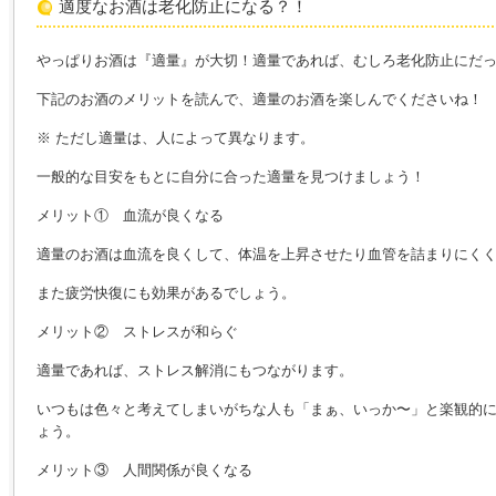
適度なお酒は老化防止になる？！
やっぱりお酒は『適量』が大切！適量であれば、むしろ老化防止にだ
下記のお酒のメリットを読んで、適量のお酒を楽しんでくださいね！
※ ただし適量は、人によって異なります。
一般的な目安をもとに自分に合った適量を見つけましょう！
メリット① 血流が良くなる
適量のお酒は血流を良くして、体温を上昇させたり血管を詰まりにく
また疲労快復にも効果があるでしょう。
メリット② ストレスが和らぐ
適量であれば、ストレス解消にもつながります。
いつもは色々と考えてしまいがちな人も「まぁ、いっか〜」と楽観的
ょう。
メリット③ 人間関係が良くなる