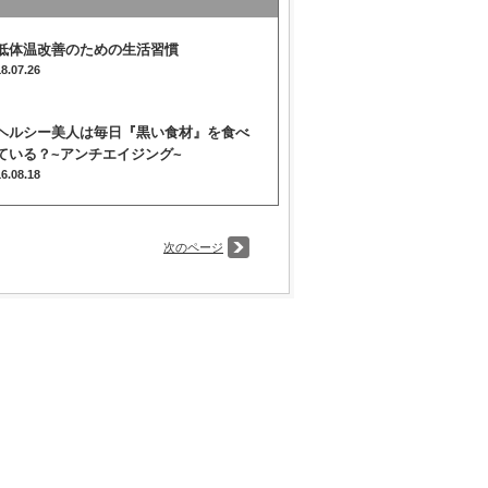
低体温改善のための生活習慣
18.07.26
ヘルシー美人は毎日『黒い食材』を食べ
ている？~アンチエイジング~
16.08.18
次のページ