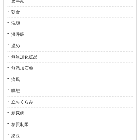
更年期
朝食
洗顔
深呼吸
温め
無添加化粧品
無添加石鹸
痛風
瞑想
立ちくらみ
糖尿病
糖質制限
納豆