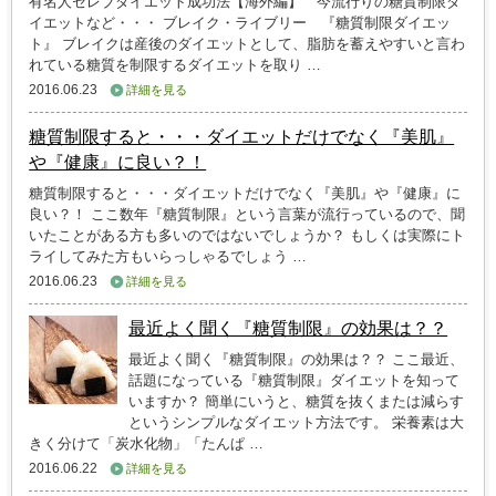
有名人セレブダイエット成功法【海外編】 今流行りの糖質制限ダ
イエットなど・・・ ブレイク・ライブリー 『糖質制限ダイエッ
ト』 ブレイクは産後のダイエットとして、脂肪を蓄えやすいと言わ
れている糖質を制限するダイエットを取り …
2016.06.23
詳細を見る
糖質制限すると・・・ダイエットだけでなく『美肌』
や『健康』に良い？！
糖質制限すると・・・ダイエットだけでなく『美肌』や『健康』に
良い？！ ここ数年『糖質制限』という言葉が流行っているので、聞
いたことがある方も多いのではないでしょうか？ もしくは実際にト
ライしてみた方もいらっしゃるでしょう …
2016.06.23
詳細を見る
最近よく聞く『糖質制限』の効果は？？
最近よく聞く『糖質制限』の効果は？？ ここ最近、
話題になっている『糖質制限』ダイエットを知って
いますか？ 簡単にいうと、糖質を抜くまたは減らす
というシンプルなダイエット方法です。 栄養素は大
きく分けて「炭水化物」「たんぱ …
2016.06.22
詳細を見る