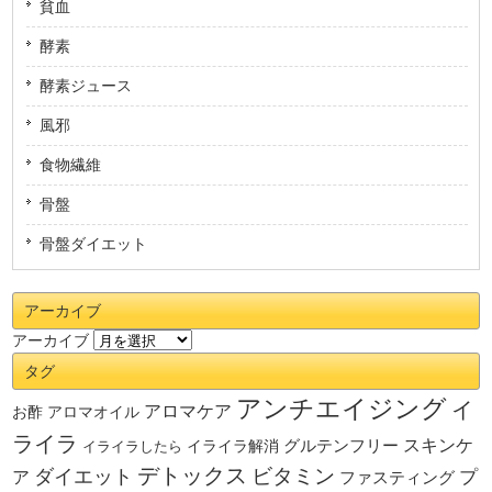
貧血
酵素
酵素ジュース
風邪
食物繊維
骨盤
骨盤ダイエット
アーカイブ
アーカイブ
タグ
アンチエイジング
イ
アロマケア
お酢
アロマオイル
ライラ
スキンケ
グルテンフリー
イライラしたら
イライラ解消
デトックス
ダイエット
ビタミン
ア
プ
ファスティング