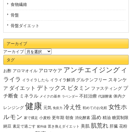
食物繊維
骨盤
骨盤ダイエット
アーカイブ
アーカイブ
タグ
アンチエイジング
イ
アロマケア
お酢
アロマオイル
ライラ
スキンケ
グルテンフリー
イライラしたら
イライラ解消
デトックス
ダイエット
ビタミン
ア
プ
ファスティング
チ断食
ミネラル
不妊治療
体内ク
メイクの基本
代謝酵素
ラベンダー
健康
女性ホ
冷え性
レンジング
元気
初めてのお化粧
免疫力
ルモン
温め
更年期
小麦粉
朝食
消化酵素
精油
糖質制限
家で裸足
肌荒れ
納豆
美肌
花粉
素足で過ごす
肝臓
置き換えダイエット
紫外線