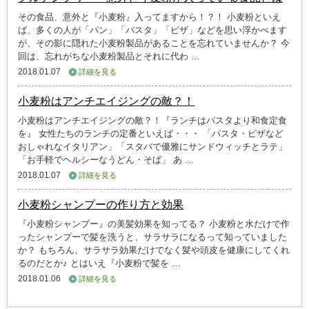
その食品、意外と『小麦粉』入ってますから！？！ 小麦粉といえ
ば、多くの人が「パン」「パスタ」「ピザ」などを思い浮かべます
が、その影に隠れた小麦粉製品があることを忘れていませんか？ 今
回は、忘れがちな小麦粉製品とそれに代わ …
2018.01.07
詳細を見る
小麦粉はアンチエイジングの敵？！
小麦粉はアンチエイジングの敵？！『ランチはパスタより和食定食
を』 女性たちのランチの定番といえば・・・ 「パスタ・ピザなど
おしゃれなイタリアン」「スタバで優雅にサンドウィッチとラテ」
「お手軽でヘルシーなうどん・そば」 あ …
2018.01.07
詳細を見る
小麦粉シャンプーの作り方と効果
『小麦粉シャンプー』の美髪効果を知ってる？ 小麦粉と水だけで作
ったシャンプーで髪を洗うと、サラサラになるって知っていました
か？ もちろん、サラサラ効果だけでなく髪や頭皮を健康にしてくれ
るのだとか♪ とはいえ『小麦粉で髪を …
2018.01.06
詳細を見る