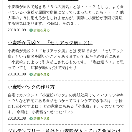
小麦粉が原因で起きる『３つの病気』とは・・・？ もしも、よく食
べている小麦粉が原因で病気になってしまったとしたら・・・？ 他
人事のように思えるかもしれませんが、実際に小麦粉が原因で発症
する病気はあります。 今回は、その３ …
2018.01.09
詳細を見る
小麦粉が元凶？！『セリアック病』とは
小麦粉が元凶？！『セリアック病』とは 突然ですが、『セリアック
病』という病名を聞いたことがありますか？ 私たちの身近にある
「小麦粉」によって引き起こされるものです。 「私は違う！」と思
っていても、症状が軽いだけで実はセリ …
2018.01.08
詳細を見る
小麦粉パックの作り方
自宅でカンタン！『小麦粉パック』の美肌効果って？ ハチミツやキ
ュウリなど自宅にある食品をつかってスキンケアできるのは、手軽
だし安心ですよね！ どの家庭にもある『小麦粉』も、そのひとつで
す。 今回は、小麦粉をつかったパック …
2018.01.08
詳細を見る
グルテンフリー・意外と小麦粉が入っている食品とは