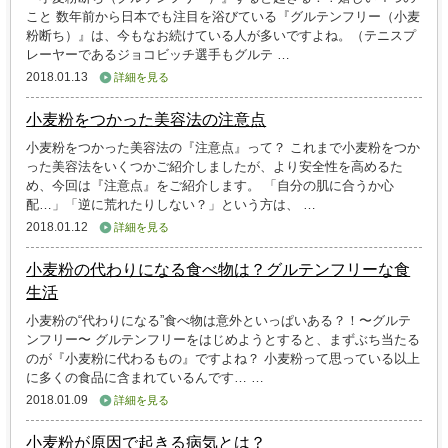
こと 数年前から日本でも注目を浴びている『グルテンフリー（小麦
粉断ち）』は、今もなお続けている人が多いですよね。（テニスプ
レーヤーであるジョコビッチ選手もグルテ …
2018.01.13
詳細を見る
小麦粉をつかった美容法の注意点
小麦粉をつかった美容法の『注意点』って？ これまで小麦粉をつか
った美容法をいくつかご紹介しましたが、より安全性を高めるた
め、今回は『注意点』をご紹介します。 「自分の肌に合うか心
配…」「逆に荒れたりしない？」という方は、 …
2018.01.12
詳細を見る
小麦粉の代わりになる食べ物は？グルテンフリーな食
生活
小麦粉の“代わりになる”食べ物は意外といっぱいある？！〜グルテ
ンフリー〜 グルテンフリーをはじめようとすると、まずぶち当たる
のが『小麦粉に代わるもの』ですよね？ 小麦粉って思っている以上
に多くの食品に含まれているんです… …
2018.01.09
詳細を見る
小麦粉が原因で起きる病気とは？