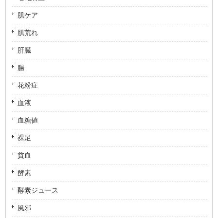
肌ケア
肌荒れ
肝臓
腸
花粉症
血液
血糖値
裸足
貧血
酵素
酵素ジュース
風邪