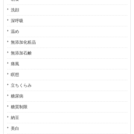
洗顔
深呼吸
温め
無添加化粧品
無添加石鹸
痛風
瞑想
立ちくらみ
糖尿病
糖質制限
納豆
美白