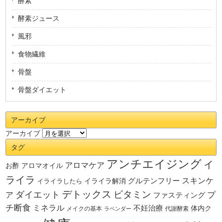
酵素
酵素ジュース
風邪
食物繊維
骨盤
骨盤ダイエット
アーカイブ
アーカイブ
タグ
アンチエイジング
イ
アロマケア
お酢
アロマオイル
ライラ
スキンケ
グルテンフリー
イライラしたら
イライラ解消
デトックス
ダイエット
ビタミン
ア
プ
ファスティング
チ断食
ミネラル
不妊治療
体内ク
メイクの基本
代謝酵素
ラベンダー