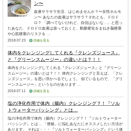
ン〜
血液サラサラ生活、はじめませんか？〜女性ホルモ
ン〜 あなたの血液はサラサラ？それとも、ドロド
ロ？ 「調べてないけれど、自信はないな…」と思っ
たあなた、ドロドロ血液は放っておくと、動脈硬化をまねき脳梗塞
や心筋梗塞のリスクを …
2018.07.23
詳細を見る
体内をクレンジングしてくれる『クレンズジュース』
と『グリーンスムージー』の違いとは？！！
体内をクレンジングしてくれる『クレンズジュース』と『グリーン
スムージー』の違いとは？！！ 体内クレンジングと言えば、「クレ
ンズジュース」を思い浮かべるでしょう。 似ているもので、「グリ
ーンスムージー」というものがあります …
2016.07.11
詳細を見る
塩の浄化作用で体内（腸内）クレンジング？！『ソル
トウォーターバッシング』とは…
塩の浄化作用で体内（腸内）クレンジング？！『ソルトウォーター
バッシング』とは… 「便秘」に悩むあなたにオススメしたい方法が
あります。 それは・・・『ソルトウォーターバッシング』という体