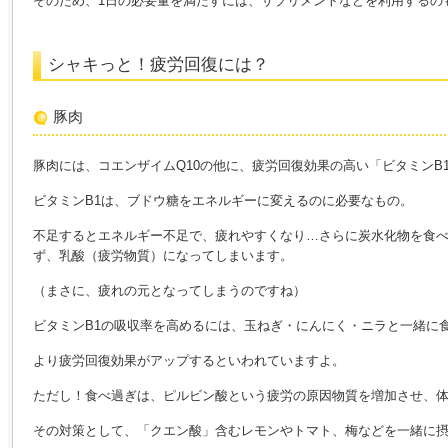
そのため、1日の必要量を満たすには、サプリメントなどを利用するの
シャキっと！疲労回復には？
豚肉
豚肉には、コエンザイムQ10の他に、疲労回復効果の高い「ビタミンB
ビタミンB1は、ブドウ糖をエネルギーに変えるのに必要なもの。
不足するとエネルギー不足で、疲れやすくなり…さらに炭水化物を食
ず、乳酸（疲労物質）になってしまいます。
（まさに、疲れの元となってしまうのですね）
ビタミンB1の吸収率を高めるには、玉ねぎ・にんにく・ニラと一緒に
より疲労回復効果がアップするといわれていますよ。
ただし！食べ過ぎは、ピルビン酸という疲労の原因物質を増加させ、
その対策として、「クエン酸」含むレモンやトマト、梅などを一緒に