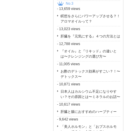
No.3
- 13,659 views
瞑想をさらにパワーアップさせる？！
アロマオイルって？
- 13,023 views
肝臓を『元気にする』４つの方法とは
- 12,788 views
『オイル』と『リキッド』の違いと
は〜クレンジングの選び方〜
- 11,005 views
お酢のデトックス効果がすごい？！〜
デトックス〜
- 10,871 views
日本人はカルシウム不足になりやす
い？その原因とは〜ミネラルのお話〜
- 10,617 views
肝臓と腸におすすめのハーブティー
- 9,642 views
「美人ホルモン」と「おブスホルモ