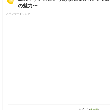
の魅力〜
スポンサードリンク
もくじ
[
非表示
]