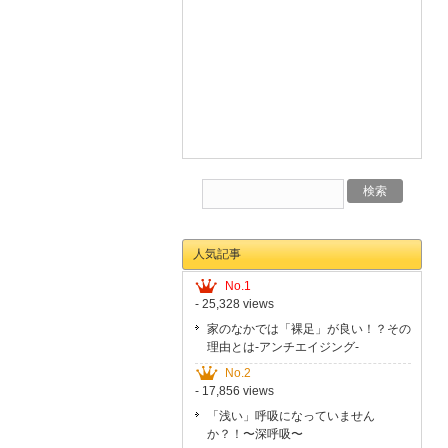
人気記事
No.1
- 25,328 views
家のなかでは「裸足」が良い！？その
理由とは-アンチエイジング-
No.2
- 17,856 views
「浅い」呼吸になっていません
か？！〜深呼吸〜