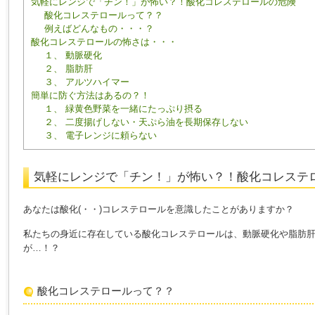
気軽にレンジで「チン！」が怖い？！酸化コレステロールの危険
酸化コレステロールって？？
例えばどんなもの・・・？
酸化コレステロールの怖さは・・・
１、 動脈硬化
２、 脂肪肝
３、 アルツハイマー
簡単に防ぐ方法はあるの？！
１、 緑黄色野菜を一緒にたっぷり摂る
２、 二度揚げしない・天ぷら油を長期保存しない
３、 電子レンジに頼らない
気軽にレンジで「チン！」が怖い？！酸化コレステ
あなたは酸化(・・)コレステロールを意識したことがありますか？
私たちの身近に存在している酸化コレステロールは、動脈硬化や脂肪
が…！？
酸化コレステロールって？？