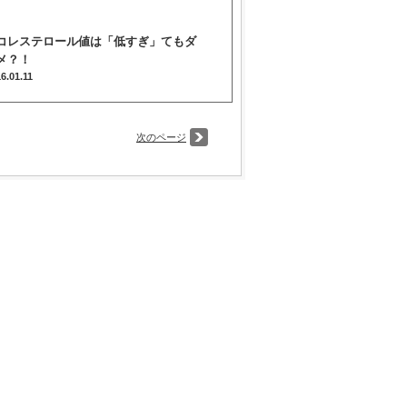
コレステロール値は「低すぎ」てもダ
メ？！
16.01.11
次のページ