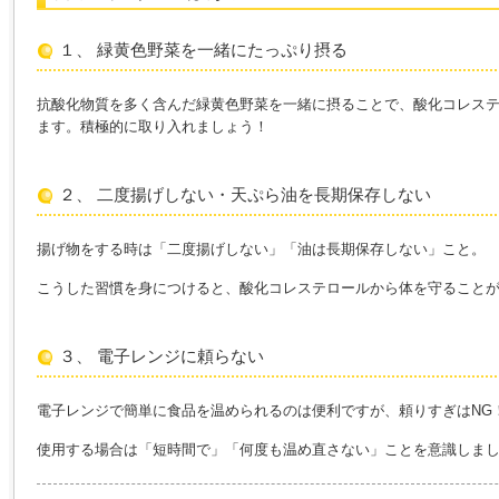
１、 緑黄色野菜を一緒にたっぷり摂る
抗酸化物質を多く含んだ緑黄色野菜を一緒に摂ることで、酸化コレス
ます。積極的に取り入れましょう！
２、 二度揚げしない・天ぷら油を長期保存しない
揚げ物をする時は「二度揚げしない」「油は長期保存しない」こと。
こうした習慣を身につけると、酸化コレステロールから体を守ること
３、 電子レンジに頼らない
電子レンジで簡単に食品を温められるのは便利ですが、頼りすぎはNG
使用する場合は「短時間で」「何度も温め直さない」ことを意識しま