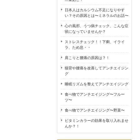
日本人はカルシウム不足になりやす
い？その原因とは〜ミネラルのお話〜
心の風邪、うつ病チェック、こんな症
状になっていませんか？
ストレスチェック！！下痢、イライ
ラ、ため息・・
肩こりと腰痛の原因は？！
猫背や腰痛を改善してアンチエイジン
グ
睡眠リズムを整えてアンチエイジング
食べ物でアンチエイジング〜フルー
ツ〜
食べ物でアンチエイジング〜野菜〜
ビタミンカラーの効果を取り入れませ
んか？！