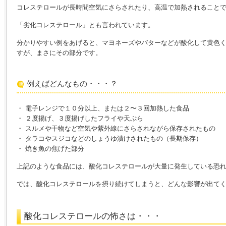
コレステロールが長時間空気にさらされたり、高温で加熱されること
「劣化コレステロール」とも言われています。
分かりやすい例をあげると、マヨネーズやバターなどが酸化して黄色
すが、まさにその部分です。
例えばどんなもの・・・？
・ 電子レンジで１０分以上、または２〜３回加熱した食品
・ ２度揚げ、３度揚げしたフライや天ぷら
・ スルメや干物など空気や紫外線にさらされながら保存されたもの
・ タラコやスジコなどのしょうゆ漬けされたもの（長期保存）
・ 焼き魚の焦げた部分
上記のような食品には、酸化コレステロールが大量に発生している恐
では、酸化コレステロールを摂り続けてしまうと、どんな影響が出て
酸化コレステロールの怖さは・・・