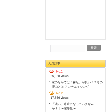
人気記事
No.1
- 25,328 views
家のなかでは「裸足」が良い！？その
理由とは-アンチエイジング-
No.2
- 17,856 views
「浅い」呼吸になっていません
か？！〜深呼吸〜