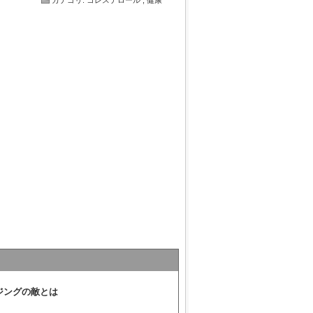
カテゴリ
:
コレステロール
,
健康
ジングの敵とは