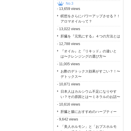
No.3
- 13,659 views
瞑想をさらにパワーアップさせる？！
アロマオイルって？
- 13,022 views
肝臓を『元気にする』４つの方法とは
- 12,788 views
『オイル』と『リキッド』の違いと
は〜クレンジングの選び方〜
- 11,005 views
お酢のデトックス効果がすごい？！〜
デトックス〜
- 10,871 views
日本人はカルシウム不足になりやす
い？その原因とは〜ミネラルのお話〜
- 10,616 views
肝臓と腸におすすめのハーブティー
- 9,642 views
「美人ホルモン」と「おブスホルモ