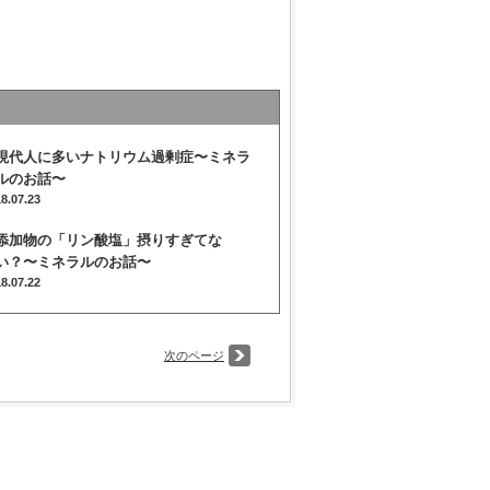
現代人に多いナトリウム過剰症〜ミネラ
ルのお話〜
18.07.23
添加物の「リン酸塩」摂りすぎてな
い？〜ミネラルのお話〜
18.07.22
次のページ