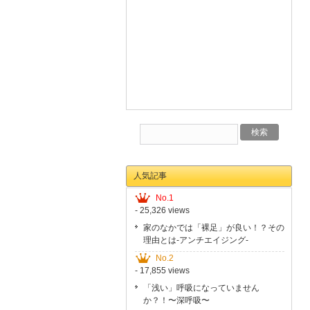
人気記事
No.1
- 25,326 views
家のなかでは「裸足」が良い！？その
理由とは-アンチエイジング-
No.2
- 17,855 views
「浅い」呼吸になっていません
か？！〜深呼吸〜