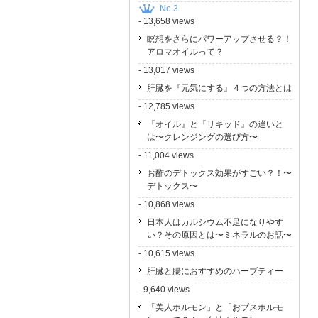
No.3
- 13,658 views
瞑想をさらにパワーアップさせる？！
アロマオイルって？
- 13,017 views
肝臓を『元気にする』４つの方法とは
- 12,785 views
『オイル』と『リキッド』の違いと
は〜クレンジングの選び方〜
- 11,004 views
お酢のデトックス効果がすごい？！〜
デトックス〜
- 10,868 views
日本人はカルシウム不足になりやす
い？その原因とは〜ミネラルのお話〜
- 10,615 views
肝臓と腸におすすめのハーブティー
- 9,640 views
「美人ホルモン」と「おブスホルモ