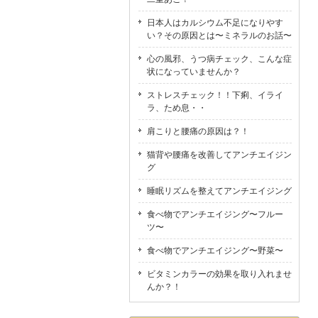
日本人はカルシウム不足になりやす
い？その原因とは〜ミネラルのお話〜
心の風邪、うつ病チェック、こんな症
状になっていませんか？
ストレスチェック！！下痢、イライ
ラ、ため息・・
肩こりと腰痛の原因は？！
猫背や腰痛を改善してアンチエイジン
グ
睡眠リズムを整えてアンチエイジング
食べ物でアンチエイジング〜フルー
ツ〜
食べ物でアンチエイジング〜野菜〜
ビタミンカラーの効果を取り入れませ
んか？！