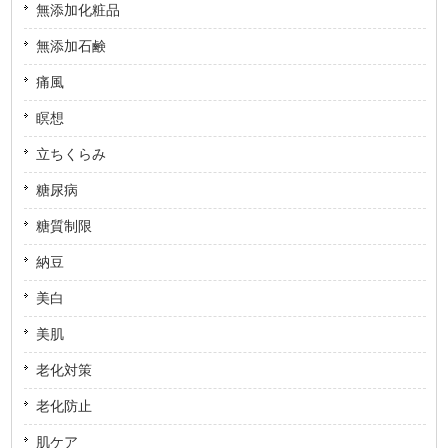
無添加化粧品
無添加石鹸
痛風
瞑想
立ちくらみ
糖尿病
糖質制限
納豆
美白
美肌
老化対策
老化防止
肌ケア