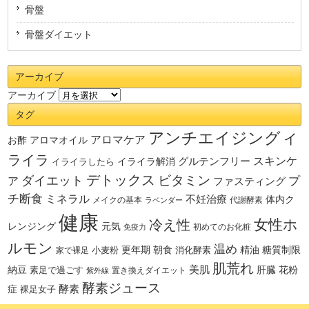
骨盤
骨盤ダイエット
アーカイブ
アーカイブ
タグ
アンチエイジング
イ
アロマケア
お酢
アロマオイル
ライラ
スキンケ
グルテンフリー
イライラしたら
イライラ解消
デトックス
ダイエット
ビタミン
ア
プ
ファスティング
チ断食
ミネラル
不妊治療
体内ク
メイクの基本
代謝酵素
ラベンダー
健康
女性ホ
冷え性
レンジング
元気
初めてのお化粧
免疫力
ルモン
温め
更年期
小麦粉
朝食
消化酵素
精油
糖質制限
家で裸足
肌荒れ
納豆
美肌
花粉
素足で過ごす
肝臓
置き換えダイエット
紫外線
酵素ジュース
症
酵素
裸足女子