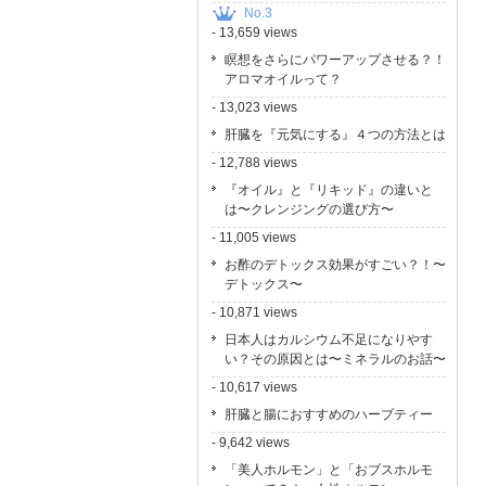
No.3
- 13,659 views
瞑想をさらにパワーアップさせる？！
アロマオイルって？
- 13,023 views
肝臓を『元気にする』４つの方法とは
- 12,788 views
『オイル』と『リキッド』の違いと
は〜クレンジングの選び方〜
- 11,005 views
お酢のデトックス効果がすごい？！〜
デトックス〜
- 10,871 views
日本人はカルシウム不足になりやす
い？その原因とは〜ミネラルのお話〜
- 10,617 views
肝臓と腸におすすめのハーブティー
- 9,642 views
「美人ホルモン」と「おブスホルモ