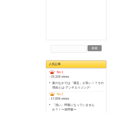
人気記事
No.1
- 25,328 views
家のなかでは「裸足」が良い！？その
理由とは-アンチエイジング-
No.2
- 17,856 views
「浅い」呼吸になっていません
か？！〜深呼吸〜