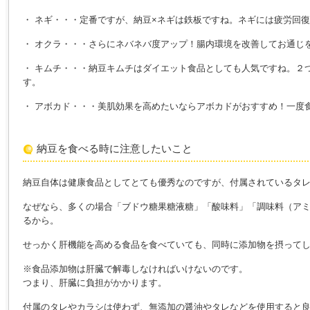
・ ネギ・・・定番ですが、納豆×ネギは鉄板ですね。ネギには疲労回
・ オクラ・・・さらにネバネバ度アップ！腸内環境を改善してお通じ
・ キムチ・・・納豆キムチはダイエット食品としても人気ですね。２
す。
・ アボカド・・・美肌効果を高めたいならアボカドがおすすめ！一度
納豆を食べる時に注意したいこと
納豆自体は健康食品としてとても優秀なのですが、付属されているタ
なぜなら、多くの場合「ブドウ糖果糖液糖」「酸味料」「調味料（ア
るから。
せっかく肝機能を高める食品を食べていても、同時に添加物を摂って
※食品添加物は肝臓で解毒しなければいけないのです。
つまり、肝臓に負担がかかります。
付属のタレやカラシは使わず、無添加の醤油やタレなどを使用すると