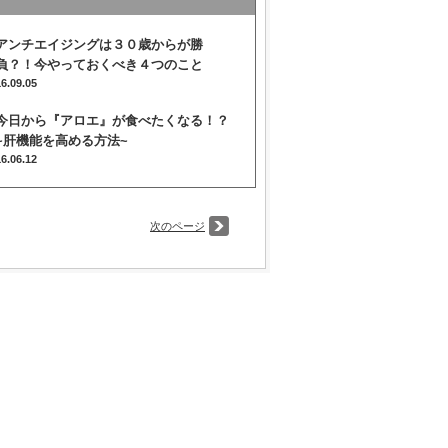
アンチエイジングは３０歳からが勝
負？！今やっておくべき４つのこと
16.09.05
今日から『アロエ』が食べたくなる！？
~肝機能を高める方法~
16.06.12
次のページ