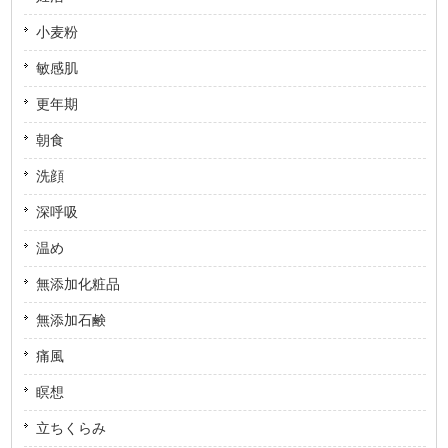
小麦粉
敏感肌
更年期
朝食
洗顔
深呼吸
温め
無添加化粧品
無添加石鹸
痛風
瞑想
立ちくらみ