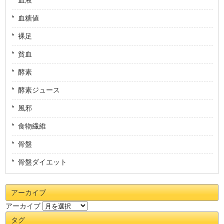
血液
血糖値
裸足
貧血
酵素
酵素ジュース
風邪
食物繊維
骨盤
骨盤ダイエット
アーカイブ
アーカイブ
タグ