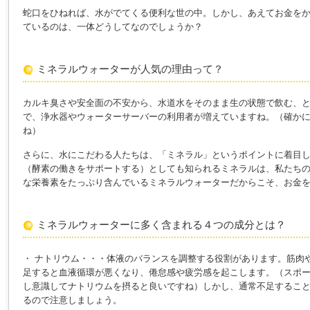
蛇口をひねれば、水がでてくる便利な世の中。しかし、あえてお金を
ているのは、一体どうしてなのでしょうか？
ミネラルウォーターが人気の理由って？
カルキ臭さや安全面の不安から、水道水をそのまま生の状態で飲む、
で、浄水器やウォーターサーバーの利用者が増えていますね。（確か
ね）
さらに、水にこだわる人たちは、「ミネラル」というポイントに着目
（酵素の働きをサポートする）としても知られるミネラルは、私たち
な栄養素をたっぷり含んでいるミネラルウォーターだからこそ、お金
ミネラルウォーターに多く含まれる４つの成分とは？
・ ナトリウム・・・体液のバランスを調整する役割があります。筋肉
足すると血液循環が悪くなり、倦怠感や疲労感を起こします。（スポ
し意識してナトリウムを摂ると良いですね）しかし、通常不足するこ
るので注意しましょう。