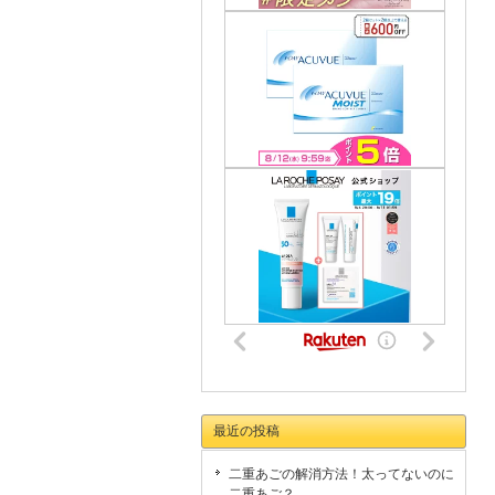
最近の投稿
二重あごの解消方法！太ってないのに
二重あご？