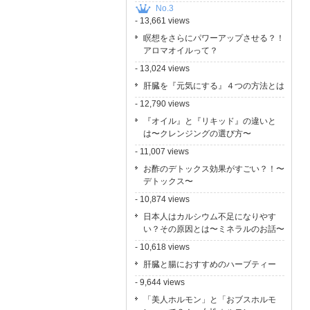
No.3
- 13,661 views
瞑想をさらにパワーアップさせる？！
アロマオイルって？
- 13,024 views
肝臓を『元気にする』４つの方法とは
- 12,790 views
『オイル』と『リキッド』の違いと
は〜クレンジングの選び方〜
- 11,007 views
お酢のデトックス効果がすごい？！〜
デトックス〜
- 10,874 views
日本人はカルシウム不足になりやす
い？その原因とは〜ミネラルのお話〜
- 10,618 views
肝臓と腸におすすめのハーブティー
- 9,644 views
「美人ホルモン」と「おブスホルモ