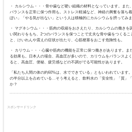
・ カルシウム・・・骨や歯など硬い組織の材料となっています。また
バランスを正常に保つ作用も。ストレス軽減など、神経の興奮を落ち
ぽい」「やる気が出ない」という人は積極的にカルシウムを摂ってみ
・ マグネシウム・・・筋肉の収縮をおさえたり、カルシウムの働きを
い関わりをもち、2つのバランスを保つことで丈夫な骨や歯をつくるこ
と、けいれんや震えの症状が出たり、心筋梗塞をおこす危険性も。
・ カリウム・・・心臓や筋肉の機能を正常に保つ働きがあります。ま
る効果も。日本人の場合、高血圧が多いので、カリウムをバランスよ
ると、高血圧、便秘、疲労感などの不調がでる可能性があります。
「私たち人間の体の約60%は、水でできている」ともいわれています
の半分以上を占めている…そう考えると、飲料水の「安全性」「質」
か？
スポンサードリンク