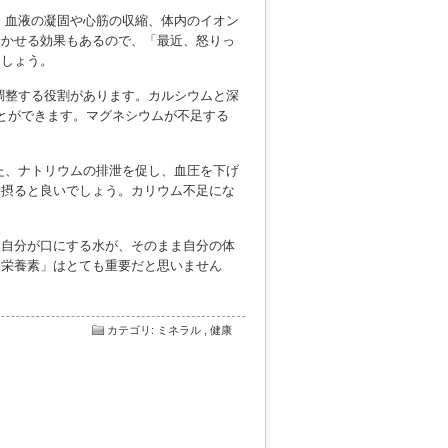
、血液の凝固や心筋の収縮、体内のイオン
着かせる効果もあるので、「最近、怒りっ
ましょう。
調整する役割があります。カルシウムと深
とができます。マグネシウムが不足する
た、ナトリウムの排泄を促し、血圧を下げ
く摂ると良いでしょう。カリウム不足にな
。自分が口にする水が、そのまま自分の体
「栄養素」はとても重要だと思いません
カテゴリ
:
ミネラル
,
健康