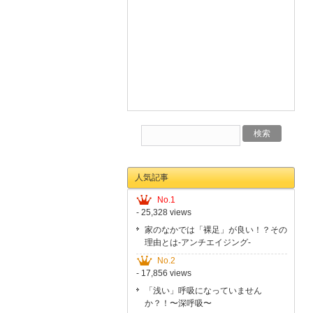
人気記事
No.1
- 25,328 views
家のなかでは「裸足」が良い！？その
理由とは-アンチエイジング-
No.2
- 17,856 views
「浅い」呼吸になっていません
か？！〜深呼吸〜