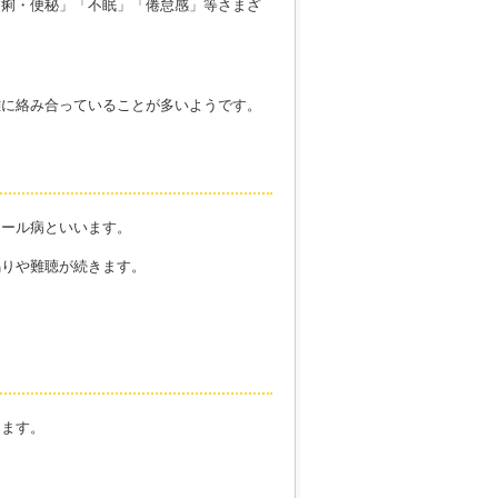
下痢・便秘」「不眠」「倦怠感」等さまざ
雑に絡み合っていることが多いようです。
エール病といいます。
鳴りや難聴が続きます。
ります。