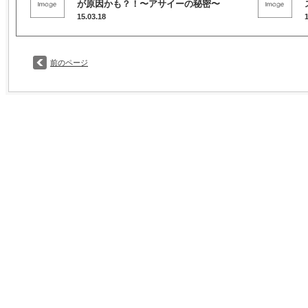
が原因かも？！〜アサイーの秘密〜
15.03.18
前のページ