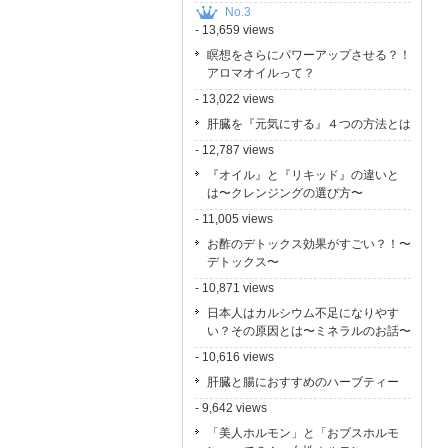
No.3
- 13,659 views
瞑想をさらにパワーアップさせる？！
アロマオイルって？
- 13,022 views
肝臓を『元気にする』４つの方法とは
- 12,787 views
『オイル』と『リキッド』の違いと
は〜クレンジングの選び方〜
- 11,005 views
お酢のデトックス効果がすごい？！〜
デトックス〜
- 10,871 views
日本人はカルシウム不足になりやす
い？その原因とは〜ミネラルのお話〜
- 10,616 views
肝臓と腸におすすめのハーブティー
- 9,642 views
「美人ホルモン」と「おブスホルモ