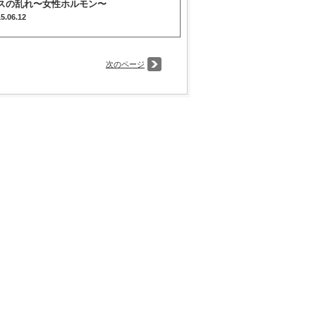
スの乱れ〜女性ホルモン〜
15.06.12
次のページ