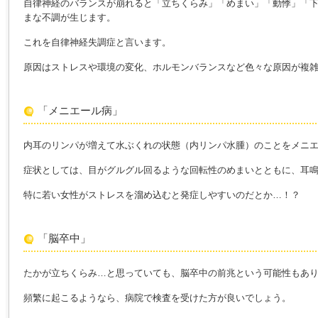
自律神経のバランスが崩れると「立ちくらみ」「めまい」「動悸」「
まな不調が生じます。
これを自律神経失調症と言います。
原因はストレスや環境の変化、ホルモンバランスなど色々な原因が複
「メニエール病」
内耳のリンパが増えて水ぶくれの状態（内リンパ水腫）のことをメニ
症状としては、目がグルグル回るような回転性のめまいとともに、耳
特に若い女性がストレスを溜め込むと発症しやすいのだとか…！？
「脳卒中」
たかが立ちくらみ…と思っていても、脳卒中の前兆という可能性もあ
頻繁に起こるようなら、病院で検査を受けた方が良いでしょう。