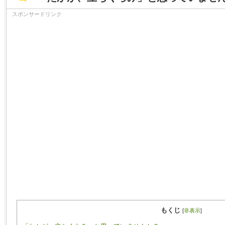
スポンサードリンク
もくじ
[
非表示
]