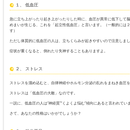
１、 低血圧
急に立ち上がったり起き上がったりした時に、血圧が異常に低下して
めまいが生じる、これを「起立性低血圧」と言います。（一般的には
す）
ただし体質的に低血圧の人は、立ちくらみが起きやすいので注意しま
症状が重くなると、倒れたり失神することもありますよ。
２、 ストレス
ストレスを溜め込むと、自律神経やホルモン分泌の乱れをまねき血圧
ストレスは「低血圧の大敵」なのです。
一説に、低血圧の人は“神経質”“くよくよ悩む”傾向にあると言われてい
さて、あなたの性格はいかがでしょうか？