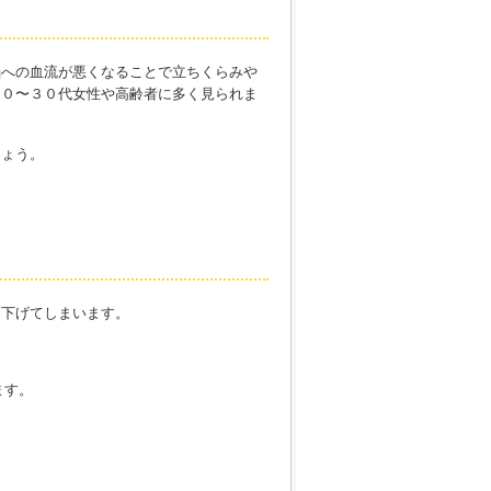
脳への血流が悪くなることで立ちくらみや
２０〜３０代女性や高齢者に多く見られま
しょう。
を下げてしまいます。
ます。